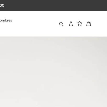
000
ombres
Buscar
Ingresar
Carrito