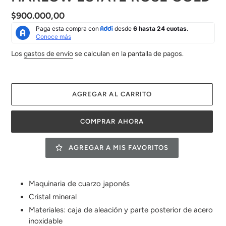
Precio
$900.000,00
habitual
Los
gastos de envío
se calculan en la pantalla de pagos.
AGREGAR AL CARRITO
COMPRAR AHORA
AGREGAR A MIS FAVORITOS
Agregando
el
Maquinaria de cuarzo japonés
producto
Cristal mineral
a
Materiales: caja de aleación y parte posterior de acero
tu
carrito
inoxidable