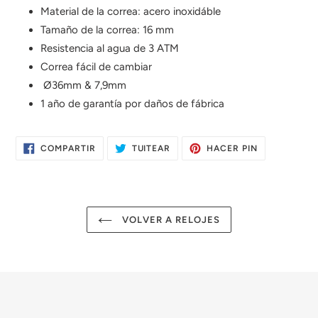
de
Material de la correa: acero inoxidáble
compra
Tamaño de la correa: 16 mm
Resistencia al agua de 3 ATM
Correa fácil de cambiar
Ø36mm & 7,9mm
1 año de garantía por daños de fábrica
COMPARTIR
TUITEAR
PINEAR
COMPARTIR
TUITEAR
HACER PIN
EN
EN
EN
FACEBOOK
TWITTER
PINTEREST
VOLVER A RELOJES